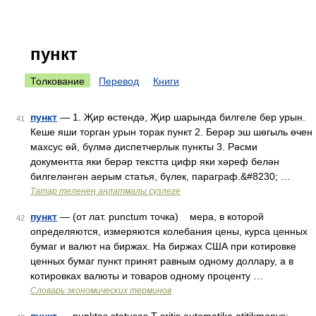
пункт
Толкование
Перевод
Книги
пункт
— 1. Җир өстендә, Җир шарында билгеле бер урын.
41
Кеше яши торган урын торак пункт 2. Берәр эш шөгыль өчен
махсус өй, бүлмә диспетчерлык пункты 3. Рәсми
документта яки берәр текстта цифр яки хәреф белән
билгеләнгән аерым статья, бүлек, параграф.&#8230; …
Татар теленең аңлатмалы сүзлеге
пункт
— (от лат. punctum точка) мера, в которой
42
определяются, измеряются колебания цены, курса ценных
бумаг и валют на биржах. На биржах США при котировке
ценных бумаг пункт принят равным одному доллару, а в
котировках валюты и товаров одному проценту …
Словарь экономических терминов