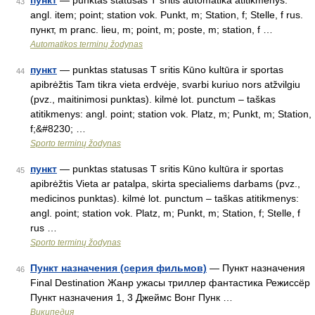
пункт
— punktas statusas T sritis automatika atitikmenys:
43
angl. item; point; station vok. Punkt, m; Station, f; Stelle, f rus.
пункт, m pranc. lieu, m; point, m; poste, m; station, f …
Automatikos terminų žodynas
пункт
— punktas statusas T sritis Kūno kultūra ir sportas
44
apibrėžtis Tam tikra vieta erdvėje, svarbi kuriuo nors atžvilgiu
(pvz., maitinimosi punktas). kilmė lot. punctum – taškas
atitikmenys: angl. point; station vok. Platz, m; Punkt, m; Station,
f;&#8230; …
Sporto terminų žodynas
пункт
— punktas statusas T sritis Kūno kultūra ir sportas
45
apibrėžtis Vieta ar patalpa, skirta specialiems darbams (pvz.,
medicinos punktas). kilmė lot. punctum – taškas atitikmenys:
angl. point; station vok. Platz, m; Punkt, m; Station, f; Stelle, f
rus …
Sporto terminų žodynas
Пункт назначения (серия фильмов)
— Пункт назначения
46
Final Destination Жанр ужасы триллер фантастика Режиссёр
Пункт назначения 1, 3 Джеймс Вонг Пунк …
Википедия